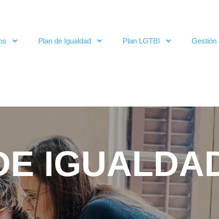
os
Plan de Igualdad
Plan LGTBI
Gestión 
DE IGUALDA