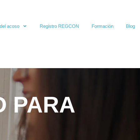
del acoso
Registro REGCON
Formación
Blog
D PARA