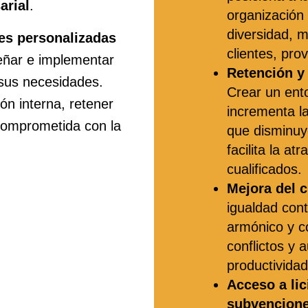
arial
.
organización
diversidad, 
es personalizadas
clientes, pr
eñar e implementar
Retención y 
sus necesidades.
Crear un ent
ón interna, retener
incrementa la
comprometida con la
que disminuye
facilita la at
cualificados.
Mejora del c
igualdad con
armónico y c
conflictos y 
productividad
Acceso a lic
subvencione