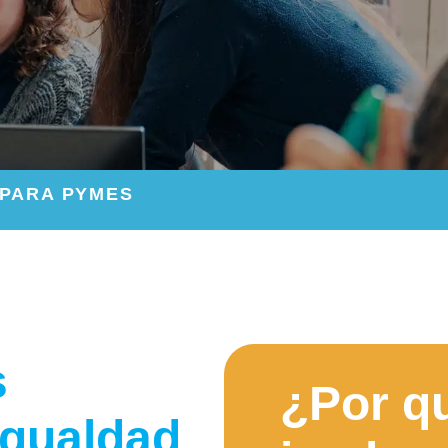
 PARA PYMES
s
¿Por q
igualdad