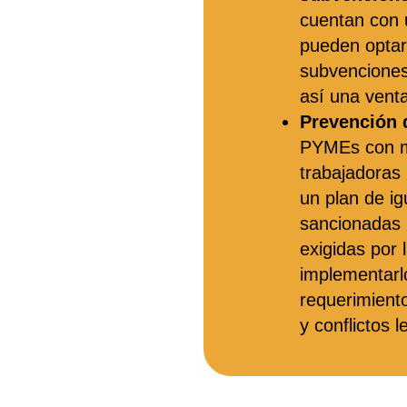
cuentan con 
pueden optar 
subvenciones
así una venta
Prevención 
PYMEs con m
trabajadoras 
un plan de ig
sancionadas 
exigidas por 
implementarlo
requerimient
y conflictos l