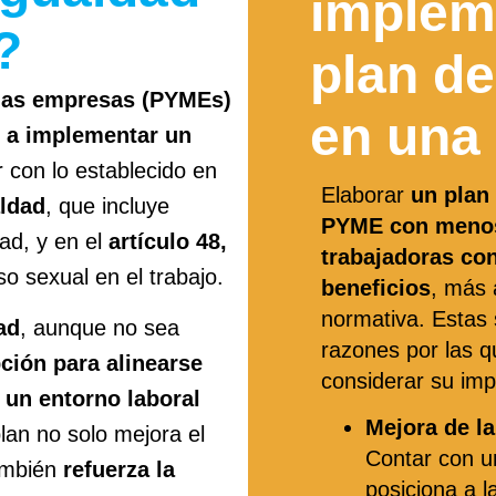
implem
?
plan de
nas empresas (PYMEs)
en una
s a implementar un
 con lo establecido en
Elaborar
un plan
aldad
, que incluye
PYME con menos
ad, y en el
artículo 48,
trabajadoras
con
o sexual en el trabajo.
beneficios
, más 
normativa. Estas 
ad
, aunque no sea
razones por las 
ción para alinearse
considerar su im
 un entorno laboral
Mejora de la
lan no solo mejora el
Contar con u
ambién
refuerza la
posiciona a 