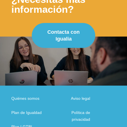
información?
Contacta con
Igualia
Quiénes somos
Aviso legal
Plan de Igualdad
Política de
privacidad
Plan LGTBI