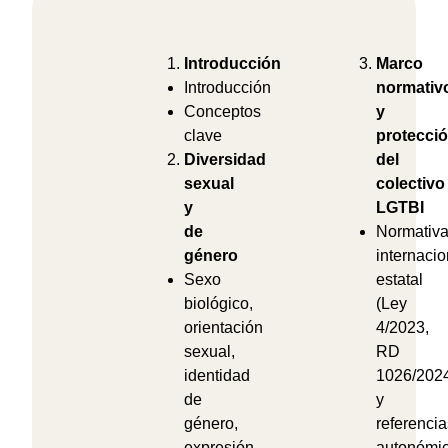
Introducción
Marco
Introducción
normativ
Conceptos
y
clave
protecci
Diversidad
del
sexual
colectivo
y
LGTBI
de
Normativ
género
internacio
Sexo
estatal
biológico,
(Ley
orientación
4/2023,
sexual,
RD
identidad
1026/202
de
y
género,
referencia
expresión
autonómi