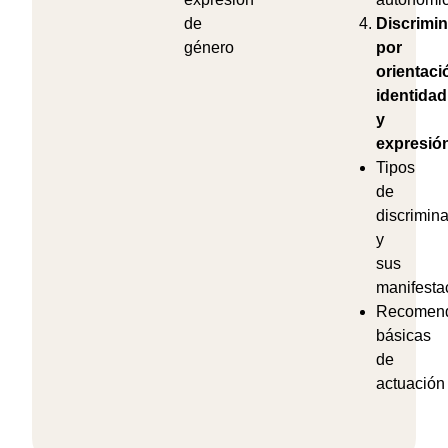
de
Discrimi
género
por
orientaci
identidad
y
expresió
Tipos
de
discrimin
y
sus
manifesta
Recomend
básicas
de
actuación