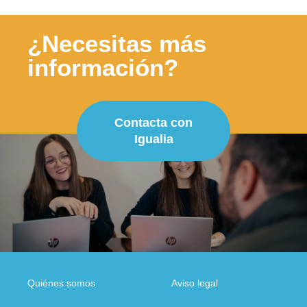
¿Necesitas más
información?
Contacta con
Igualia
Quiénes somos
Aviso legal