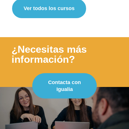
Ver todos los cursos
¿Necesitas más
información?
Contacta con
Igualia