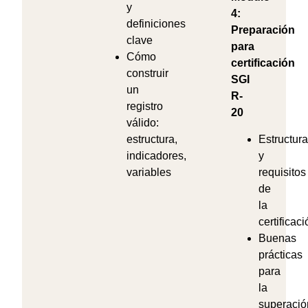
y
4:
definiciones
Preparación
clave
para
Cómo
certificación
construir
SGI
un
R-
registro
20
válido:
estructura,
Estructura
indicadores,
y
variables
requisitos
de
la
certificaci
Buenas
prácticas
para
la
superació