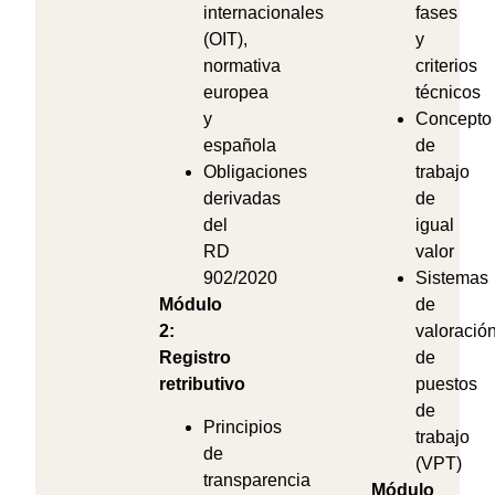
internacionales
fases
(OIT),
y
normativa
criterios
europea
técnicos
y
Concepto
española
de
Obligaciones
trabajo
derivadas
de
del
igual
RD
valor
902/2020
Sistemas
Módulo
de
2:
valoració
Registro
de
retributivo
puestos
de
Principios
trabajo
de
(VPT)
transparencia
Módulo