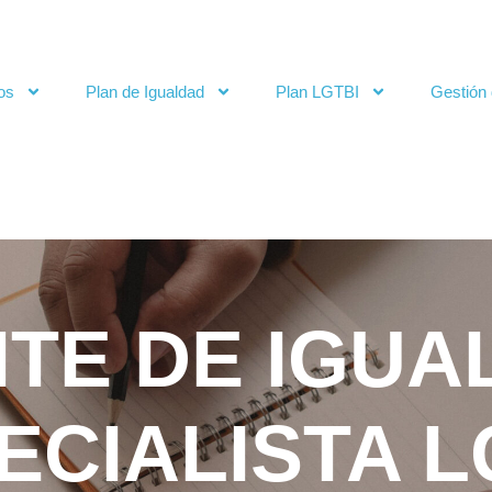
os
Plan de Igualdad
Plan LGTBI
Gestión 
TE DE IGUA
ECIALISTA L