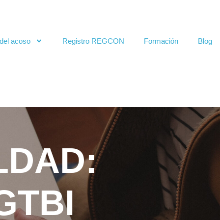
del acoso
Registro REGCON
Formación
Blog
LDAD:
GTBI