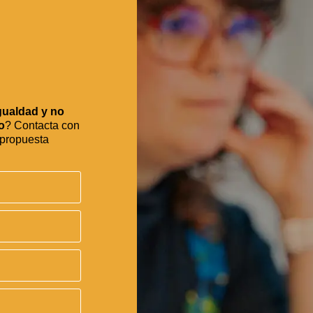
gualdad y no
o
? Contacta con
 propuesta