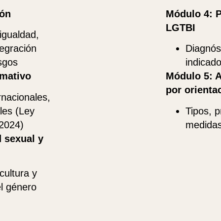
ión
Módulo 4: P
LGTBI
igualdad,
tegración
Diagnós
sgos
indicado
mativo
Módulo 5: A
por orienta
rnacionales,
les (Ley
Tipos, 
2024)
medidas
 sexual y
 cultura y
l género